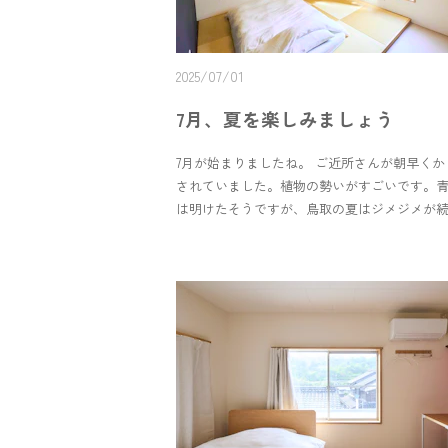
2025/07/01
7月、夏を楽しみましょう
7月が始まりましたね。 ご近所さんが朝早く
されていました。植物の勢いがすごいです。青
は明けたそうですが、鳥取の夏はジメジメが
私は昨晩、梅シロップの梅を取り出して、ス
ップを追加で作りました。夏を楽しんで元気
しょう🌻 ありがたいことに、7月8月のご予約
ルが埋まりつつあります。10月のご予約も動
た。 夏〜秋のご旅行をお考えの方は、各予約
レンダーをご確認ください🙏🏻 ゲストルーム
を遮光性の高いものに変更しました。朝もゆ
日に負けずゆっくりできるといいなと思います
分。ゆっくり休暇もいかがでしょう。 静かな
待ちしております。