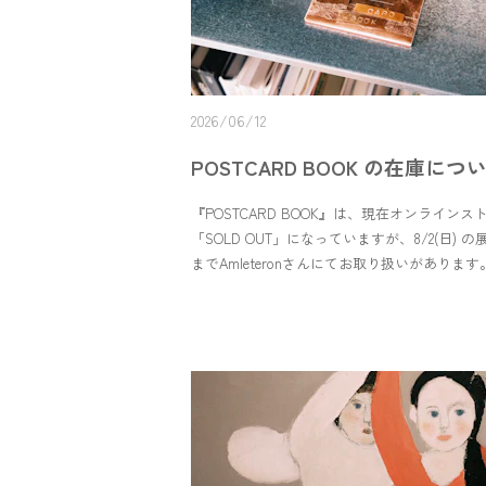
2026/06/12
POSTCARD BOOK の在庫につ
『POSTCARD BOOK』は、現在オンラインス
「SOLD OUT」になっていますが、8/2(日) 
までAmleteronさんにてお取り扱いがありま
の商品ですので、残っていれば 8/3 以降に再
でお取り扱い予定です。＊＊＊＊【やまぐち
展】東京高円寺にある「Amleteron(アムレテ
にて下記日程で、やまぐちめぐみ原画展が行
す。前期：5/9(土) ~ 6/1(月)後期：7/11(土) ~ 8
まぐちめぐみ POST CARD BOOK【限定20冊
青宿 Online
Storehttps://aoyado.base.shop/items/10942633