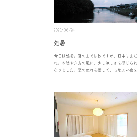
係があるのかは分かりませんでした。ふむ、
うね？☁️🪽宿に入ってすぐ、作品リストをご
ます。絵を見てタイトルを見て描かれた時を
見え方が変わったりするかもしれません。私
2025/08/24
トルを知ると、途端に見え方が変わるので面
います。🗒️先日、めぐみさんのご家族が足を
処暑
さいました。めぐみさんの絵は2度海を渡り、
たこともあるそうです。今は、めぐみさん本
今日は処暑。暦の上では秋ですが、日中はま
らく縁のない鳥取にあって、なんとも不思議
ね。木陰や夕方の風に、少し涼しさを感じら
で展示させていただいている絵も、人の想い
なりました。夏の疲れを癒して、心地よい夜
に次の場所へいったりしています。今展示し
楽しみたいですね。
一期一会かもしれません。ぜひ、あわせて観
ると嬉しいです🤲🏻