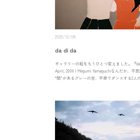
2025/12/09
da di da
ギャラリーの絵をもうひとつ変えました。『da d
April, 2006 | Megumi Yamaguchiなんだか、
“間”があるグレーの空、平原でダンスする2人
人の背後に見えるのは、羽なのか、雲なのか
スしているようにも、緊張しているようにも
絵の裏には 『da di da』と書かれていました
と思うのですが、調べてみたところ、この言
しい意味はないようで。1985年に松任谷由美
ースされたアルバムの名前が『DA・DI・DA』
す。このアルバムを聴いてみたのですが、恋
をテーマにした前を向く女性の曲が多い印象