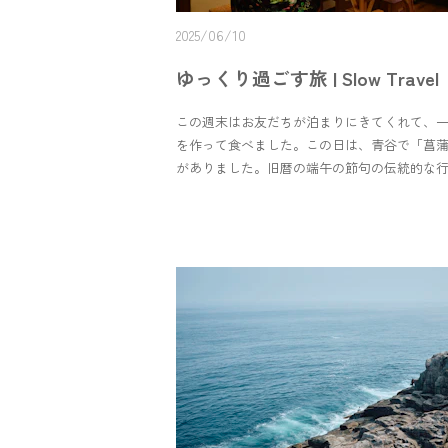
2025/06/10
ゆっくり過ごす旅 | Slow Travel
この週末はお友だちが泊まりにきてくれて、
を作って食べました。この日は、青谷で「菖
がありました。旧暦の端午の節句の伝統的な
です。大綱を持って町を練り歩き、各所で賑
響いていました。その様子を眺めながら、青
館へお買い物。山椒の実や鹿肉の燻製、そら
り、ヤグルマソウなどを買いました。サンマ
って買い足し。山椒の実の炊き込みご飯、お
刺身、鹿肉の燻製、焼きそら豆、きゅうりの
などなどゆっくりご飯を食べながらお酒も少
しい時間を過ごせました☺️楽しいと写真を撮
てしまう…来てくれてありがとう〜🌷県内の
にもご宿泊いただく事があります。遠出は難
ちょっとゆっくりしたいな。リフレッシュし
いう時にもご利用いただけると嬉しいです。