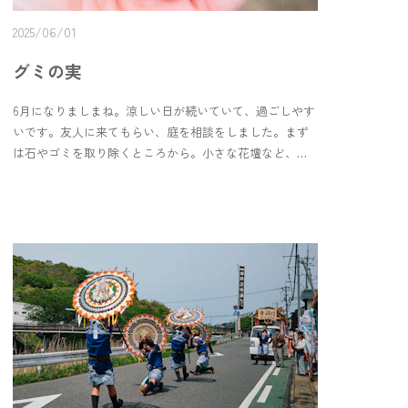
2025/06/01
グミの実
6月になりましまね。涼しい日が続いていて、過ごしやす
いです。友人に来てもらい、庭を相談をしました。まず
は石やゴミを取り除くところから。小さな花壇など、イ
メージを膨らませ中です。青谷には、手入れの行き届い
た素敵な庭がある家が多いです。ご近所さんも花や野
菜、果樹を育てていて、参考に見させてもらいました。
その時にグミの実をいただきました。久しぶりに食べま
した。品種が違うのかもしれませんが、知っていた自生
のグミより実が大きく渋みも少なく美味しかったです。
季節とともに、見て、味わって、育てることができたら
いいなと思ったりしました。＊ ＊ ＊Hello, June.Cool,
gentle days continue — a calm start to the month.My
friends visited, and we talked about the garden.First, I’ll
clear the stones and old things.I’m imagining a small flower
bed, slowly shaping the idea.In Aoya, many homes have