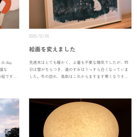
＊ ＊今年3月にオープンされた『こぐま座ブックス WEB
マガジン』さんにて。やまぐちめぐみさんの特集がされ
ています。その中で、当宿もご紹介いただきました。あ
りがとうございます。@sparkle.kogumaza▼ やまぐちめぐ
みさんの絵画。そして女性の生き方について 前編
2025/12/05
https://kogumazabooks.com/interest/1.html＊ ＊ ＊ ＊
＊ 🧸 ＊ ＊2015年に亡くなった、やまぐちめぐみさんが残
絵画を変えました
した絵画。私が出会ったのは、この宿を始めるときでし
た。めぐみさんが亡くなってから10年以上経った今で
i da』
先週末はとても暖かく、上着も不要な陽気でしたが、昨
も、絵画が、めぐみさんが、いろんな巡り合わせを作っ
不思議な
日は雪がちらつき、道のすみはうっすら白くなっていま
てくれています。なんとも不思議です。めぐみさんが過
の絵です。2
した。冬の訪れ、鳥取はこれからますます寒くなりそう
ごした日々めぐみさんを取り巻く人たちが過ごした日々
。リラック
です。⛄️ギャラリーの絵をひとつ、202号室の絵をひと
めぐみさんの絵画をみる人たちの日々時を越えて、場所
見えます。
つ、変えました。夏らしいものから、冬にあう絵へ。ギ
を越えて、絵画を通じていろんな交流や共感が生まれる
。タイトルか
ャラリーは『暗い花畑に白うさぎ』という絵に。どんよ
ことに、改めて不思議さと素晴らしさを感じています。
葉に意味ら
りした山陰の曇天を思い出します。私はこの落ち着いた
当宿は、やまぐちめぐみさんの原画をご覧いただけま
さんがリリ
明るさが好きです。その中に見え隠れするピンクや黄
す。絵画を楽しんでいただきたいのはもちろんのこと、
だそうで
色、青い花。花も白うさぎも、なんだか可愛らしいで
旅の中で、安心して休める宿であることを心がけていま
人との別れ
す。🌷202号室は雪原を歩く2人の少女の絵に。絵の裏には
す。ぜひ、静かな時間の中で、思い思いに過ごしていた
で、絵と関
日付と一緒に、タイトルのような『CTON!』の文字があり
だけると嬉しいです。