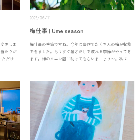
ready to use, but even waiting is part of the joy.
2025/06/11
梅仕事 | Ume season
に変更しま
梅仕事の季節ですね。今年は豊作でたくさんの梅が収穫
陽当たりが
できました。もうすぐ暑さだけで疲れる季節がやってき
いただけま
ます。梅のクエン酸に助けてもらいましょう〜。私は今
を探してい
年、梅干し、梅シロップ、梅ジャム、梅酒にしました。
e’ve
今年の梅酒つくりは色々なお酒でつくってみました。そ
t, linen-
の中のひとつ、酒屋さんを歩いていた時に見つけた鳥
ond-floor
取・梅津酒造の「梅ちゃん」。自宅でつくる果実酒はア
rest well
ルコール度数20度以上のお酒でつくる必要があります。
hose looking
日本酒でつくった果実酒が美味しい、という情報を見つ
けたのですが、なかなか20度以上の日本酒がない…！そん
な中みつけた清酒・梅ちゃん！黄梅でつくるのもオスス
メということで、写真の青梅とは別に、追熟した梅でも
つくってみようと思っています。そのまま飲んでもいい
し、その他の果実酒や料理酒としても使えるそうです。