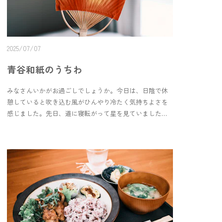
along the way! 🌈
などを切って描かれている食卓の風景。チラシってこん
なに色がたくさんあるんだ、という驚きと、とても美味
しそうなご飯。添えられているひと言もやさしくて、な
んだか見ていると ホワホワ ホカホカ してきます。お腹
2025/07/07
も減ってきます。素敵な展示なので、ぜひぜひ足を運ん
でみてください、🍅🌟 tottoriカルマ @tottori_karmaラン
青谷和紙のうちわ
チ 10:00 - 14:30夜営業 要確認定休日 水・木鳥取県鳥
取市戎町116カルマはブータン語で星の意味だそうです。
みなさんいかがお過ごしでしょうか。今日は、日陰で休
憩していると吹き込む風がひんやり冷たく気持ちよさを
感じました。先日、道に寝転がって星を見ていました。
アスファルトは昼間の熱を残しており、田んぼや川の上
を流れてきた風はひんやり。この気持ちよさが昔から好
きです。そしてまんまと蚊に刺されました。みなさん、
寝転がって星を見る時は安全な場所でぜひ。ゲストルー
ムにウチワを置きました。青谷和紙で作られたウチワ
は、一つひとつ色や柄が違っていて可愛いです。青谷よ
うこそ館にあるのでお土産にもぜひ。海まで5分。ゆっく
り滞在お待ちしています。Cool breezes, starlit skies, and
the sound of summer nights…At Aoyado, we’ve added