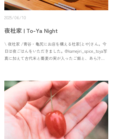
る時もあるのが嬉しいところ。ぜひご宿泊でお料理する
際はお立ち寄りください〜！＊ ＊ ＊Today was a lunch
2025/06/10
day at Aoya Yokoso-kan 🍴The menu featured local
ingredients—vegetables, tofu, and smoked meat—all
夜杜家 | To-Ya Night
things you can actually buy at the shop. I loved the smoked
meat in the salad (such a nice idea!), and the chicken with
\ 夜杜家 /青谷・亀尻にお店を構える杜家(とや)さん。今
herb sauce was so good I finished it in no time.☺️This was
日は夜ごはんをいただきました。@kamejiri_spice_toya写
their first time offering lunch like this, and I really hope
真に加えて古代米と蕎麦の実が入ったご飯と、あら汁
they’ll do it again. Don’t miss it if you’re around!On the
と、もう一品。油を回しかけるすごいやつ。お魚を堪能
way out, I picked up some yusura-ume berries. I’d never
した舌鼓を打つ夜ごはんでした。夜は要予約ですので、
tried them before, but they tasted oddly nostalgic—gently
インスタを確認してぜひお楽しみください♪\ To-Ya
sweet, not too sour. Just simple and kind. I’ll be snacking
Night /TOYA has a restaurant in Kamejiri, Aoya.Today we
on them later.One of the fun things about Yokoso-kan is
had dinner.@kamejiri_spice_toyaIn addition to the photo,
discovering new-to-me ingredients.You can find small
rice with ancient rice and buckwheat seeds, arajiru soup,
portions, good prices, and sometimes just one of
and one more dish. An amazing one with oil.It was a
something—perfect if you’re cooking while staying
tongue-tingling evening meal where we enjoyed the
nearby.If you’re staying in Aoya and plan to cook, be sure
fish.Reservations are required for the evening, so please
to stop by!
check the installation and enjoy... ♪