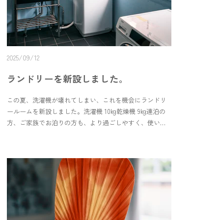
係がなさそうなこの3つの要素。日記みたいな絵だったの
かな？と思ったりします。⛴️蛇足ですが、ネモ(nemo) と
いう名前は、「誰でもない」「名無し」を意味するラテ
ン語が語源らしく、多くの作品で「謎の人物」や「名も
なき存在」として使われているそうです。「名もなき存
在」に抱く印象は人それぞれだと思いますが、私は「名
2025/09/12
もなき存在」と認識するのはあくまで他者視点の解釈
ランドリーを新設しました。
で、本人は「ありのまま」だったりするんだと思ったり
します。🍃めぐみさんは東京中野にあった 中野カルマ で
この夏、洗濯機が壊れてしまい、これを機会にランドリ
働いている頃に絵を始めたそうです。そんな中野カルマ
ールームを新設しました。洗濯機 10kg乾燥機 9kg連泊の
を営んでいた 丸さん は今、鳥取で tottori カルマ を営ん
方、ご家族でお泊りの方も、より過ごしやすく、使いや
でいます。@tottori_karma@itaromaruyamaそんな戎町に
すくなったと思います。お隣の気高で民泊をしているナ
ある店舗での営業も今年2025年いっぱいで閉店し、次のス
ーリーアウルさんに大変お世話になりました！ありがと
テージへの挑戦をされています。応援メッセージを見る
うございました🌈＊＊＊This summer our washing
と、丸さんが今までとても多くの人と出会い、関わって
machine broke, so we decided it was the perfect chance to
きたことが分かります。▼ 45年の灯を次の世代へ
set up a new laundry room.Washing machine: 10kgDryer:
──tottoriカルマ戎町店の閉店を“新しい船出”に |
9kgNow it’s easier and more comfortable for longer stays
Campfirehttps://camp-fire.jp/projects/884031/🍳12月中
and for families, too. Many thanks to Gnarly Owl in our
は、中野カルマでも働かれていた カルンさん の切り絵の
neighbor town Ketaka, who gave us such kind support
展示『赤井家のおいしい』が開催されています。チラシ