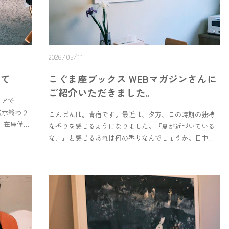
2026/05/11
いて
こぐま座ブックス WEBマガジンさんに
ご紹介いただきました。
トアで
の展示終わり
こんばんは。青宿です。最近は、夕方、この時期の独特
す。在庫僅小
な香りを感じるようになりました。『夏が近づいている
び当ストア
な、』と感じるあれは何の香りなんでしょうか。日中は
めぐみ原画
暖かくても、風が冷たかったり、朝夕は冷えたり。視覚
ロン)」さん
でも気温でも香りでも、四季を感じられる鳥取がすきで
われていま
す。今が一番過ごしやすい季節かもしれません。春と秋
/2(日)▼ や
が年々短くなるようで、淋しいです。でも変化はつきも
・手製本】|
の。どう付き合うか、どう楽しむか。『夏、熱中症にな
らないように、身体も慣らしていかないとなぁ。』そん
1
な事をぼんやり考える今日この頃です。＊ 🌷 ＊ ＊ ＊ ＊