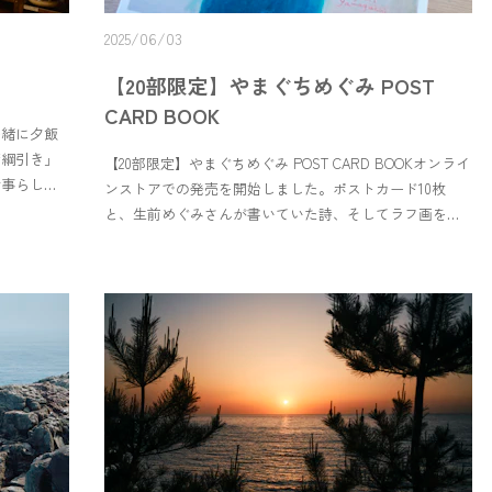
出来上がりが楽しみです🍶＊ ＊ ＊It’s ume season —
2025/06/03
time for all things plum.This year brought a rich harvest,
and we’ve picked plenty.As the heat rolls in and wears us
【20部限定】やまぐちめぐみ POST
out, let’s get a little help from ume’s citric acid magic 🍃
CARD BOOK
This year, I made umeboshi, syrup, jam, and plum wine.For
一緒に夕飯
the umeshu, I tried a few different spirits — including one
蒲綱引き」
【20部限定】やまぐちめぐみ POST CARD BOOKオンライ
I found while walking through a local sake shop:“Ume-
行事らしい
ンストアでの発売を開始しました。ポストカード10枚
chan,” a sake from Umezu Brewery in Tottori.When making
やかな声が
と、生前めぐみさんが書いていた詩、そしてラフ画を一
fruit liqueurs at home in Japan, the base alcohol must be
谷ようこそ
冊にまとめました。蝋引きの紙を表紙に、テプラでタイ
at least 20% ABV. It’s hard to find sake that strong, but
豆、きゅう
トルを貼るなど、めぐみさんが好きそうな製本で、一冊
Ume-chan is just right.They also recommend using ripened
ートにも寄
一冊を手製本しました。ポストカード10枚を買うよりも
yellow plums, so I’ll try a second batch once these green
味噌汁、お
お求めやすい価格にしました。この機会にぜひ、お手に
ones soften.You can sip Ume-chan as-is, or use it in
たたき、、
とってみてください。【販売】tottoriカルマ
cooking or other fruit infusions.Can’t wait to see how it
し飲んで楽
@tottori_karma 青宿 - Inn &amp; Gallery @aoyado.inn 青
turns out 🍶✨
るのを忘れ
宿オンラインストアA small book made quietly, by
ゲストさん
hand.“Megumi Yamaguchi Postcard Book” is now available
しいけど、
online — limited to 20 copies.Inside: 10 postcards of her
たいな。と
artwork, a poem she left behind, and a sketche from her
静かな青谷
notebooks.Each book is hand-bound with waxed paper