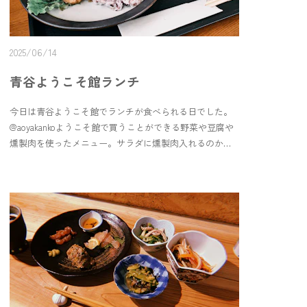
beautiful Aoya Washi fans to each room. Each one is
handmade and one of a kind—don’t forget to take one
home from Aoya Yokoso-kan! Just 5 minutes to the sea.
2025/06/14
Your slow stay awaits.
青谷ようこそ館ランチ
今日は青谷ようこそ館でランチが食べられる日でした。
@aoyakankoようこそ館で買うことができる野菜や豆腐や
燻製肉を使ったメニュー。サラダに燻製肉入れるのか〜
なるほど〜！と思ったりしながら頂きました。鶏肉の香
味だれが美味しすぎてペロリでした☺️初の試みというこ
とで、また食べられる機会があると嬉しいな！みなさま
お見逃しなく！帰りに「ゆすら梅」も購入。初めまして
の果物。試食があって、初めましてなのになんだか懐か
しい味。素朴とはこのことかもしれません。甘すぎず、
酸っぱくもなく。素朴で優しい。くどくない。おやつに
むしゃむしゃ食べようと思います。ようこそ館では、初
めましての食材にたまに出会うので面白いです。お得な
サイズもあるし、使い切りやすいサイズ、野菜1個〜買え