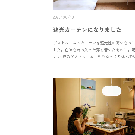
2025/06/13
遮光カーテンになりました
ゲストルームのカーテンを遮光性の高いもの
した。色味も麻の入った落ち着いたものに。
よい2階のゲストルーム、朝もゆっくり休んで
す。一人旅、アートが好きな方、静かな場所
る方へ。青谷町で、お待ちしています。＊ ＊ ＊W
updated the guest room curtains — now with sof
blend fabric that blocks light just right.Our sec
room gets lovely morning sun, but now you can 
even longer.For solo travelers, art lovers, and t
for calm.We’re here in Aoya, waiting for you.