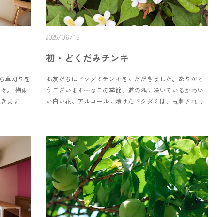
Japanese-style Room 202 is called “Moon,” crafted from
three-dimensional washi paper.Its fibers create a moon-like
texture, giving off a soft and gentle glow.Because it’s made
2025/06/16
of washi paper, and because this 50-year-old building has
low ceilings, it’s not uncommon for guests to bump their
初・どくだみチンキ
heads and dent the shade.But don’t worry — washi lighting
can be repaired. ☺️People often assume washi is fragile
から草刈りを
お友だちにドクダミチンキをいただきました。ありがと
because it’s paper, but the fibers are strong, making it
々。 梅雨
うございます〜☺️この季節、道の隅に咲いているかわい
surprisingly resistant to tearing.It’s also more durable
続きます。
い白い花。アルコールに漬けたドクダミは、虫刺されや
against impact and even water than you might
パイスシロ
スキンケアに使えるそうです。SNSで見たことがあった
think.Aoyado has two other washi lights as well:“MORI” at
に過ごしま
民間薬。初めて実物を見ました。かわいい(瓶もかわい
the entrance, and “Mokumoku” in the first-floor
スケジュー
い…！)濾して使えるようになるまで、もうしばし。待っ
gallery.They’re both beautiful pieces, so be sure to enjoy
き始めまし
てる間も楽しみです。＊ ＊ ＊I received a dokudami
them during your stay.
サイトのカ
tincture from a friend.This time of year, you can spot its
のカーテン
little white flowers along the edges of the path.Steeped in
っくり、夏
alcohol, dokudami becomes a gentle remedy for bug bites
。 海まで5
and skincare.I’d seen it online as a kind of folk medicine,
青谷町でお
but this is my first time seeing the real thing — and it’s so
pretty (the bottle too!).It still needs some time before it’s