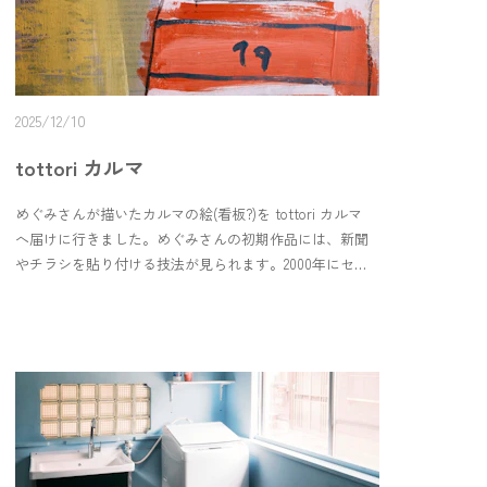
2025/12/10
tottori カルマ
めぐみさんが描いたカルマの絵(看板?)を tottori カルマ
へ届けに行きました。めぐみさんの初期作品には、新聞
やチラシを貼り付ける技法が見られます。2000年にセ
ツ・モードセミナーに入学する前に描いたものらしく、
絵を学ぶ前からこんなに大きく堂々としたものを作って
いたことに驚きます。🎨絵の中には、観覧車と車、あと
&quot;captain NEMO&apos;s digger bore twenty thousand
leagues&quot; という言葉。直訳すると &quot;ネモ船長の
掘削機は2万リーグを掘削した&quot;おそらく、1870年に
フランスのジュール・ヴェルヌが発表したSF冒険小説
『海底二万里』のことだと思います。カルマと直接は関